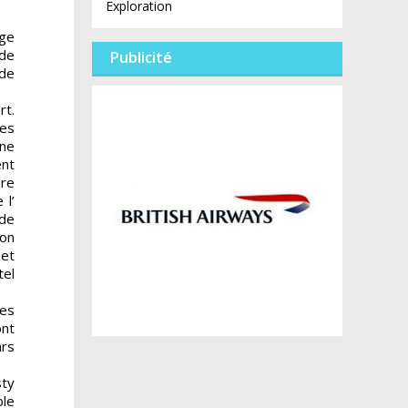
Exploration
age
 de
Publicité
 de
rt.
des
une
ent
ire
 l’
 de
son
 et
tel
les
ont
ars
sty
ble