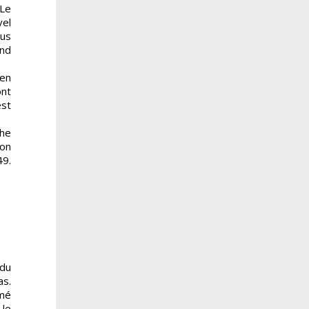
 Le
vel
ous
ond
 en
ont
est
the
ton
9.
 du
as.
rmé
 le