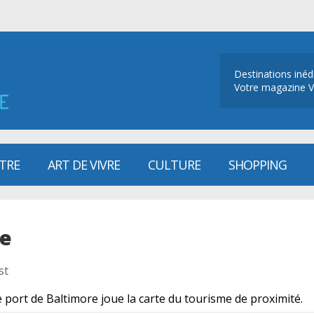
Destinations inéd
Votre magazine V
ÊTRE
ART DE VIVRE
CULTURE
SHOPPING
re
st
 port de Baltimore joue la carte du tourisme de proximité.