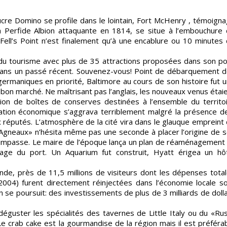
ucre Domino se profile dans le lointain, Fort McHenry , témoign
 la Perfide Albion attaquante en 1814, se situe à l’embouchure
 Fell’s Point n’est finalement qu’à une encablure ou 10 minutes
t du tourisme avec plus de 35 attractions proposées dans son po
t dans un passé récent. Souvenez-vous! Point de débarquement 
ermaniques en priorité, Baltimore au cours de son histoire fut 
e bon marché. Ne maîtrisant pas l’anglais, les nouveaux venus étai
on de boîtes de conserves destinées à l’ensemble du territo
uation économique s’aggrava terriblement malgré la présence de
 réputés. L’atmosphère de la cité vira dans le glauque empreint
s Agneaux» n’hésita même pas une seconde à placer l’origine de 
de l’impasse. Le maire de l’époque lança un plan de réaménagement
age du port. Un Aquarium fut construit, Hyatt érigea un hô
onde, près de 11,5 millions de visiteurs dont les dépenses tota
s 2004) furent directement réinjectées dans l’économie locale s
 se poursuit: des investissements de plus de 3 milliards de doll
éguster les spécialités des tavernes de Little Italy ou du «Ru
e crab cake est la gourmandise de la région mais il est préféra