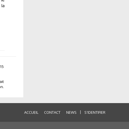
 la
:15
ait
on.
|
ACCUEIL
CONTACT
NEWS
S'IDENTIFIER