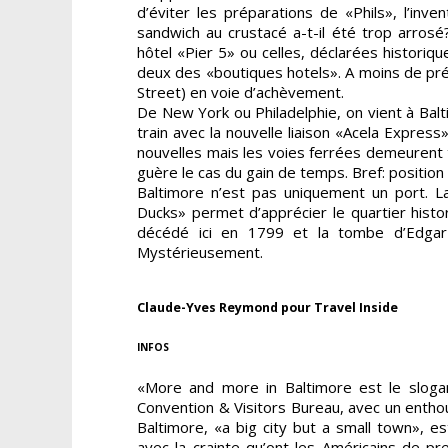
d’éviter les préparations de «Phils», l’inv
sandwich au crustacé a-t-il été trop arro
hôtel «Pier 5» ou celles, déclarées historiqu
deux des «boutiques hotels». A moins de préf
Street) en voie d’achèvement.
De New York ou Philadelphie, on vient à Balt
train avec la nouvelle liaison «Acela Expres
nouvelles mais les voies ferrées demeurent to
guère le cas du gain de temps. Bref: position
Baltimore n’est pas uniquement un port. L
Ducks» permet d’apprécier le quartier his
décédé ici en 1799 et la tombe d’Edgar
Mystérieusement.
Claude-Yves Reymond pour Travel Inside
INFOS
«More and more in Baltimore est le sloga
Convention & Visitors Bureau, avec un enth
Baltimore, «a big city but a small town», es
avec la crainte qu’ont les Américains de pr