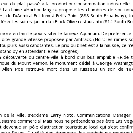
enteur du plat passé à la production/consommation industrielle.
sé? La chaîne «Harbor Magic» propose les chambres de son nou
es, de l’«Admiral Fell Inn» à Fell’s Point (888 South Broadway), t
érer les suites junior du «Black Olive restaurant» (814 South B
imore en famille pour visiter le fameux Aquarium. De préférence
s» dite grande vitesse proposée par Amtrack. (Ndlr.: les rames s
ujours aussi cahotantes. Le prix du billet est à la hausse, ce n’
 stand by en attendant le réel progrès).
a découverte du centre-ville à bord d’un bus amphibie «Ride 
torique du Mount Vernon, le monument dédié à George Washing
 Allen Poe retrouvé mort dans un ruisseau un soir de 184
n de la ville, s’exclame Larry Noto, Communications Manager
ousiasme commercial. Mais nous ne prétendons pas être Las Veg
t devenue un pôle d’attraction touristique local qui s’est confi
endre l’avion. Du côté des étrangers, les statistiques montrent