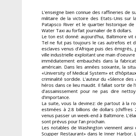
L’enseigne bien connue des raffineries de s
militaire de la victoire des Etats-Unis sur
Patapsco River et le quartier historique de
Water Taxi au forfait journalier de 8 dollars.
Le ton est donné: aujourd’hui, Baltimore vi
Tel ne fut pas toujours le cas autrefois e
esclaves venus d’Afrique puis des émigrés, g
ville industrielle exploitant une main d’oeuvr
immédiatement embauchés dans la fabricati
américain. Dans les années soixante, la sit
«University of Medical System» et d’hôpitaux
criminalité sordide. L’auteur du «Silence de
héros dans ce lieu maudit. Il fallait sortir 
d’assainissement pour ne pas dire nettoy
d’importance.
La suite, vous la devinez: de partout à la r
estimées à 2.8 billions de dollars (chiffre
venus passer un week-end à Baltimore. L’élan
sont prévus pour l’an prochain.
Les notables de Washington viennent ainsi d
Scupper Restaurant» dans le Inner Harbor. L