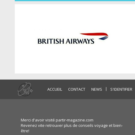
|
ACCUEIL
CONTACT
NEWS
S'IDENTIFIER
Merci d'avoir visité partir-magazine.com
Revenez vite retrouver plus de conseils voyage et bien-
être!