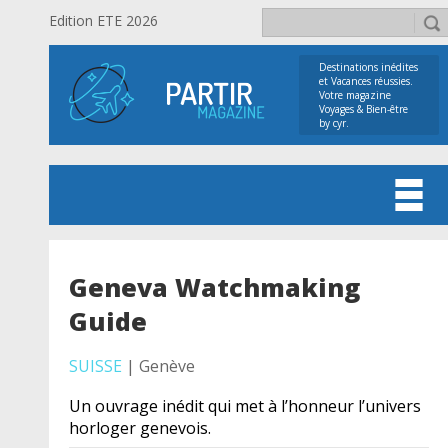
Edition ETE 2026
Destinations inédites
et Vacances réussies.
Votre magazine
Voyages & Bien-être
by cyr.
Geneva Watchmaking
Guide
SUISSE
| Genève
Un ouvrage inédit qui met à l’honneur l’univers
horloger genevois.