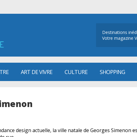
Destinations inéd
Votre magazine V
ÊTRE
ART DE VIVRE
CULTURE
SHOPPING
 Simenon
ndance design actuelle, la ville natale de Georges Simenon e