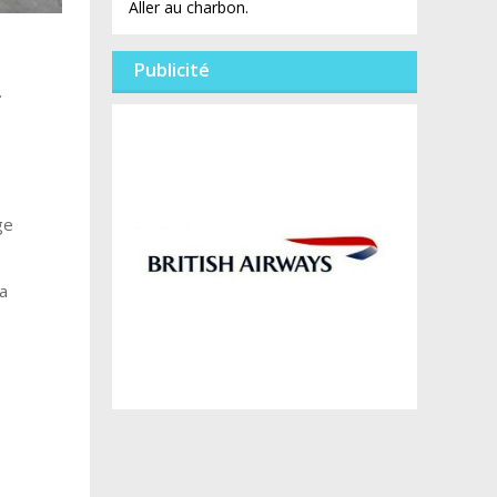
Aller au charbon.
s
Publicité
…
ge
a