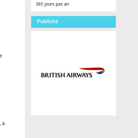
365 jours pas an
Publicité
ne
, à