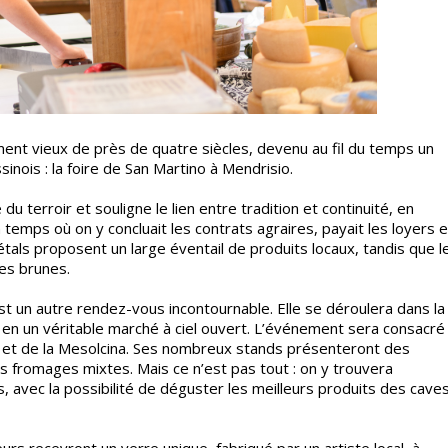
nt vieux de près de quatre siècles, devenu au fil du temps un
nois : la foire de San Martino à Mendrisio.
u terroir et souligne le lien entre tradition et continuité, en
n temps où on y concluait les contrats agraires, payait les loyers e
étals proposent un large éventail de produits locaux, tandis que l
es brunes.
st un autre rendez-vous incontournable. Elle se déroulera dans la
ra en un véritable marché à ciel ouvert. L’événement sera consacré
 et de la Mesolcina. Ses nombreux stands présenteront des
 fromages mixtes. Mais ce n’est pas tout : on y trouvera
, avec la possibilité de déguster les meilleurs produits des cave
eurs recevront un verre unique, fabriqué par un artiste local, à