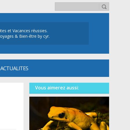
ites et Vacances réussies.
oyages & Bien-être by cyr.
ACTUALITES
Vous aimerez aussi: