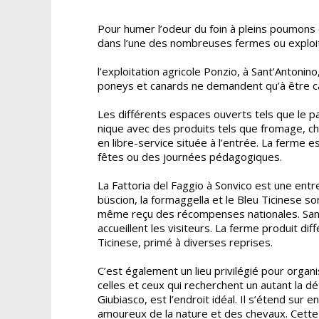
Pour humer l’odeur du foin à pleins poumons e
dans l’une des nombreuses fermes ou exploita
l’exploitation agricole Ponzio, à Sant’Antonin
poneys et canards ne demandent qu’à être câ
Les différents espaces ouverts tels que le pa
nique avec des produits tels que fromage, ch
en libre-service située à l’entrée. La ferme 
fêtes ou des journées pédagogiques.
La Fattoria del Faggio à Sonvico est une entr
büscion, la formaggella et le Bleu Ticinese so
même reçu des récompenses nationales. Sans o
accueillent les visiteurs. La ferme produit di
Ticinese, primé à diverses reprises.
C’est également un lieu privilégié pour org
celles et ceux qui recherchent un autant la dét
Giubiasco, est l’endroit idéal. Il s’étend sur
amoureux de la nature et des chevaux. Cette