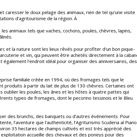
t caresser le doux pelage des animaux, rien de tel qu’une visite
tions d’agritourisme de la région. À
o, les animaux tels que vaches, cochons, poules, chèvres, lapins,
linés.
rc et la nature sont les lieux rêvés pour profiter d’un bon pique-
arcuterie et vin, qui peuvent être achetés directement à la caba
est également l’endroit idéal pour organiser des anniversaires, des
eprise familiale créée en 1994, où des fromages tels que le
nt produits à partir du lait de plus de 130 chèvres. Certaines ont
ublier les poules, les ânes et les hôtes à quatre pattes qui
fférents types de fromages, dont le pecorino tessinois et le Bleu
aniser des brunchs, des banquets ou d’autres événements. Pour
ente, l’aventure que l’authenticité, l’Agriturismo Scuderia al Piano
 environ 35 hectares de champs cultivés et est très apprécié des
 exploitation accueille des chevaux et des poneys pour des