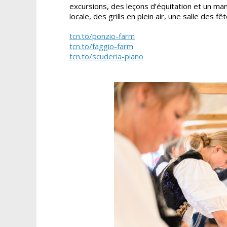
excursions, des leçons d’équitation et un ma
locale, des grills en plein air, une salle des 
tcn.to/ponzio-farm
tcn.to/faggio-farm
tcn.to/scuderia-piano