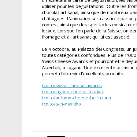
utiliser pour les dégustations. Outre les fr
chocolat artisanal, ainsi que de nombreux pa
châtaignes. L’animation sera assurée par un 
contes ; ainsi que des spectacles musicaux et 
locaux. Lorsque l’on parle de la Suisse, on 
fromage et à l’artisanat qui lui est associé.
Le 4 octobre, au Palazzo dei Congressi, un j
toutes catégories confondues. Plus de 1’00
Swiss Cheese Awards et pourront être dégust
Albertolli, à Lugano. Une excellente occasion
permet d’obtenir d’excellents produits.
tcn.to/swiss-cheese-awards
​​​​​​​tcn.to/lugano-cheese-festival
tcn.to/autumn-cheese-bellinzona
tcn.to/san-martino