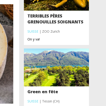
TERRIBLES PÈRES
GRENOUILLES SOIGNANTS
SUISSE
| ZOO Zurich
On y va!
Green en fête
SUISSE
| Tessin (CH)