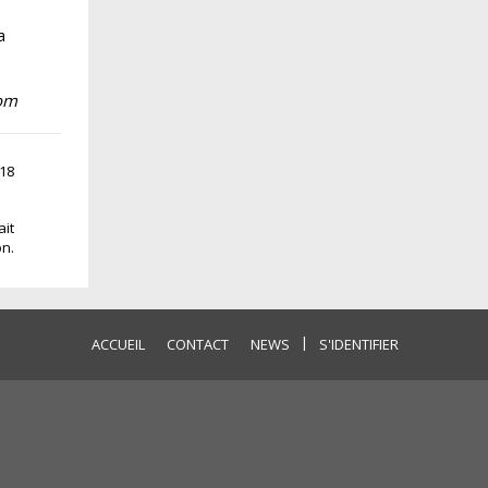
a
com
:18
ait
on.
|
ACCUEIL
CONTACT
NEWS
S'IDENTIFIER