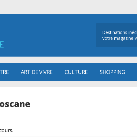
Destinations inéd
Votre magazine V
ÊTRE
ART DE VIVRE
CULTURE
SHOPPING
Toscane
cours.