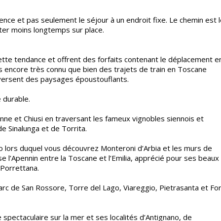
ience et pas seulement le séjour à un endroit fixe. Le chemin est 
ter moins longtemps sur place.
te tendance et offrent des forfaits contenant le déplacement e
as encore très connu que bien des trajets de train en Toscane
aversent des paysages époustouflants.
 durable.
enne et Chiusi en traversant les fameux vignobles siennois et
de Sinalunga et de Torrita.
to lors duquel vous découvrez Monteroni d’Arbia et les murs de
e l’Apennin entre la Toscane et l’Emilia, apprécié pour ses beaux
 Porrettana.
parc de San Rossore, Torre del Lago, Viareggio, Pietrasanta et Fo
pectaculaire sur la mer et ses localités d’Antignano, de