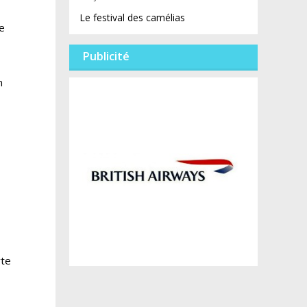
Le festival des camélias
le
Publicité
n
rte