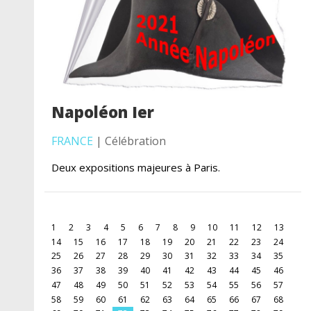
Napoléon Ier
FRANCE
| Célébration
Deux expositions majeures à Paris.
1
2
3
4
5
6
7
8
9
10
11
12
13
14
15
16
17
18
19
20
21
22
23
24
25
26
27
28
29
30
31
32
33
34
35
36
37
38
39
40
41
42
43
44
45
46
47
48
49
50
51
52
53
54
55
56
57
58
59
60
61
62
63
64
65
66
67
68