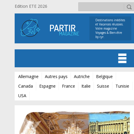
Edition ETE 2026
Destinations inédites
et Vacances réussies.
Votre magazine
Voyages & Bien-être
by cyr.
Allemagne
Autres pays
Autriche
Belgique
Canada
Espagne
France
Italie
Suisse
Tunisie
USA