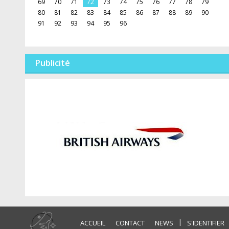
69
70
71
72
73
74
75
76
77
78
79
80
81
82
83
84
85
86
87
88
89
90
91
92
93
94
95
96
Publicité
|
ACCUEIL
CONTACT
NEWS
S'IDENTIFIER