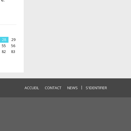
28
29
55
56
82
83
|
ACCUEIL
CONTACT
NEWS
S'IDENTIFIER