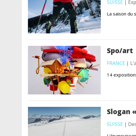
SUISSE
| Exp
La saison du 
Spo/art
FRANCE
| L’
14 exposition
Slogan «
SUISSE
| Des
L’épanouissem