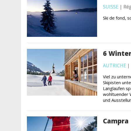
SUISSE
| Rég
Ski de fond, s
6 Winter
AUTRICHE
|
Viel zu unter
Skipisten unt
Langlaufen sp
wohltuender 
und Ausstellu
Campra