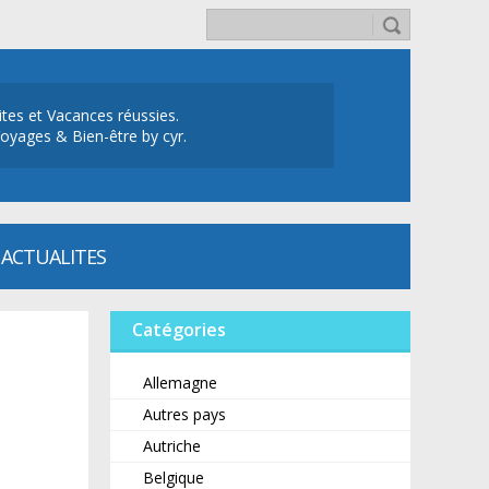
ites et Vacances réussies.
oyages & Bien-être by cyr.
ACTUALITES
Catégories
Allemagne
Autres pays
Autriche
Belgique