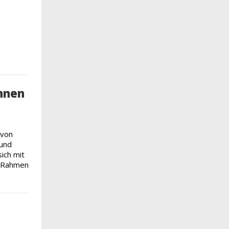
innen
 von
 und
ich mit
m Rahmen