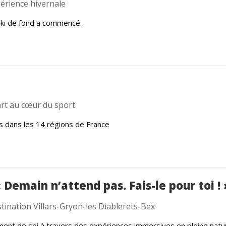
érience hivernale
ski de fond a commencé.
art au cœur du sport
s dans les 14 régions de France
 Demain n’attend pas. Fais-le pour toi ! 
tination Villars-Gryon-les Diablerets-Bex
ent de soi à travers des expériences immersives en pleine natu