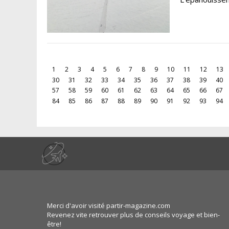
1
2
3
4
5
6
7
8
9
10
11
12
13
30
31
32
33
34
35
36
37
38
39
40
57
58
59
60
61
62
63
64
65
66
67
84
85
86
87
88
89
90
91
92
93
94
Merci d'avoir visité partir-magazine.com
Revenez vite retrouver plus de conseils voyage et bien-
être!